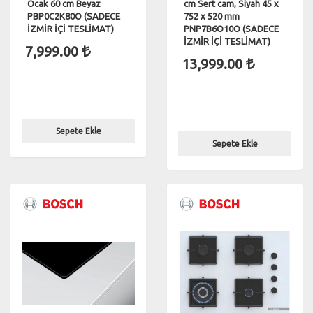
Ocak 60 cm Beyaz
cm Sert cam, Siyah 45 x
PBP0C2K80O (SADECE
752 x 520 mm
İZMİR İÇİ TESLİMAT)
PNP7B6O10O (SADECE
İZMİR İÇİ TESLİMAT)
7,999.00
13,999.00
Sepete Ekle
Sepete Ekle