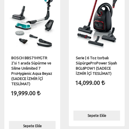
BOSCH BBS71HYGTR
Serie | 6 Toz torbalı
2'si 1 arada Süpürme ve
SüpürgeProPower Siyah
Silme Unlimited 7
BGL6POW1 (SADECE
ProHygienic Aqua Beyaz
İZMİR İÇİ TESLİMAT)
(SADECE İZMİR İÇİ
14,099.00
TESLİMAT)
19,999.00
Sepete Ekle
Sepete Ekle