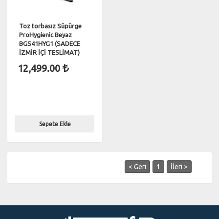
Toz torbasız Süpürge
ProHygienic Beyaz
BGS41HYG1 (SADECE
İZMİR İÇİ TESLİMAT)
12,499.00
Sepete Ekle
< Geri
1
İleri >