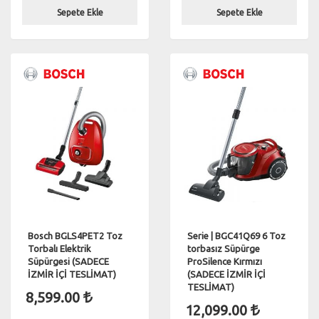
Sepete Ekle
Sepete Ekle
Bosch BGLS4PET2 Toz
Serie | BGC41Q69 6 Toz
Torbalı Elektrik
torbasız Süpürge
Süpürgesi (SADECE
ProSilence Kırmızı
İZMİR İÇİ TESLİMAT)
(SADECE İZMİR İÇİ
TESLİMAT)
8,599.00
12,099.00