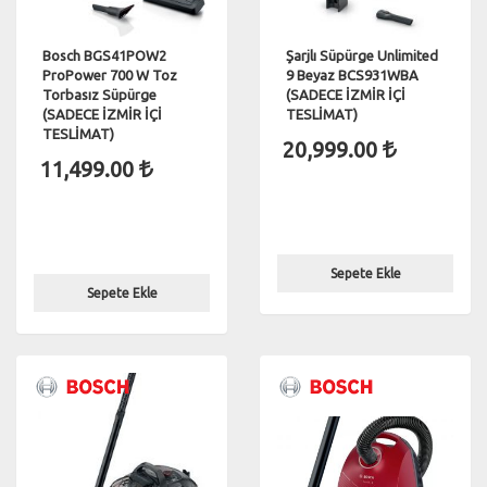
Bosch BGS41POW2
Şarjlı Süpürge Unlimited
ProPower 700 W Toz
9 Beyaz BCS931WBA
Torbasız Süpürge
(SADECE İZMİR İÇİ
(SADECE İZMİR İÇİ
TESLİMAT)
TESLİMAT)
20,999.00
11,499.00
Sepete Ekle
Sepete Ekle