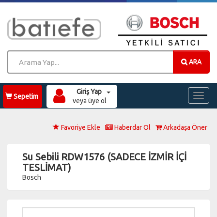
ARA
Giriş Yap
Toggl
Sepetim
veya üye ol
naviga
Favoriye Ekle
Haberdar Ol
Arkadaşa Öner
Su Sebili RDW1576 (SADECE İZMİR İÇİ
TESLİMAT)
Bosch