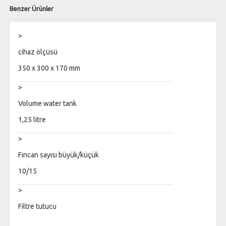
Benzer Ürünler
>
cihaz ölçüsü
350 x 300 x 170 mm
>
Volume water tank
1,25 litre
>
Fincan sayısı büyük/küçük
10/15
>
Filtre tutucu