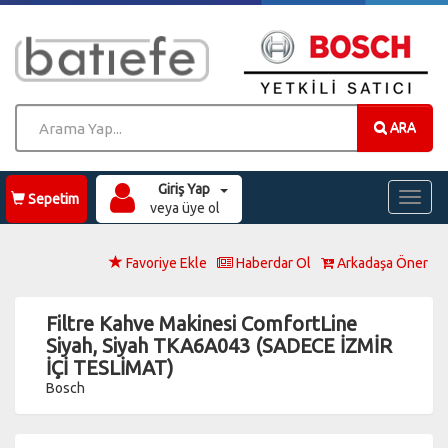
ARA
Giriş Yap
Toggl
Sepetim
veya üye ol
naviga
Favoriye Ekle
Haberdar Ol
Arkadaşa Öner
Filtre Kahve Makinesi ComfortLine
Siyah, Siyah TKA6A043 (SADECE İZMİR
İÇİ TESLİMAT)
Bosch